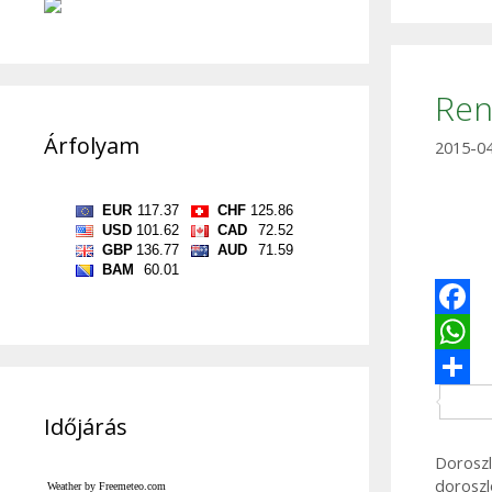
Ren
Árfolyam
2015-0
F
a
W
c
h
Időjárás
e
a
Kategór
Doroszl
b
t
Címkék
doroszl
Weather by Freemeteo.com