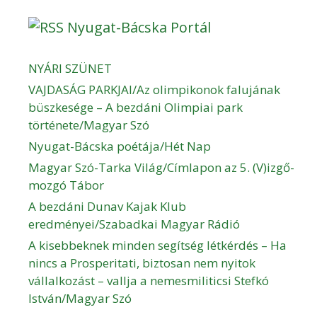
Nyugat-Bácska Portál
NYÁRI SZÜNET
VAJDASÁG PARKJAI/Az olimpikonok falujának
büszkesége – A bezdáni Olimpiai park
története/Magyar Szó
Nyugat-Bácska poétája/Hét Nap
Magyar Szó-Tarka Világ/Címlapon az 5. (V)izgő-
mozgó Tábor
A bezdáni Dunav Kajak Klub
eredményei/Szabadkai Magyar Rádió
A kisebbeknek minden segítség létkérdés – Ha
nincs a Prosperitati, biztosan nem nyitok
vállalkozást – vallja a nemesmiliticsi Stefkó
István/Magyar Szó