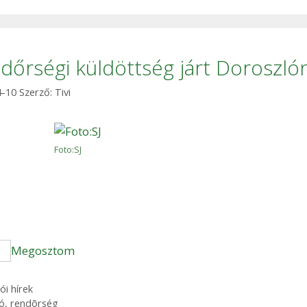
dőrségi küldöttség járt Doroszló
4-10
Szerző:
Tivi
Foto:SJ
Megosztom
ia
ói hírek
ó
,
rendõrség