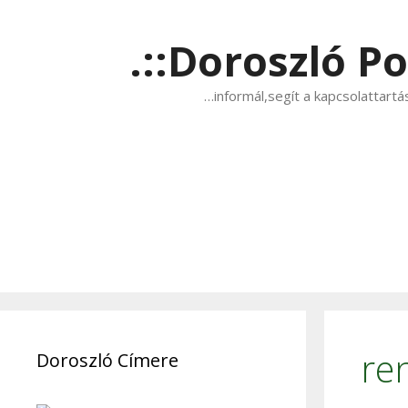
Kilépés
a
.::Doroszló Por
tartalomba
…informál,segít a kapcsolattart
re
Doroszló Címere