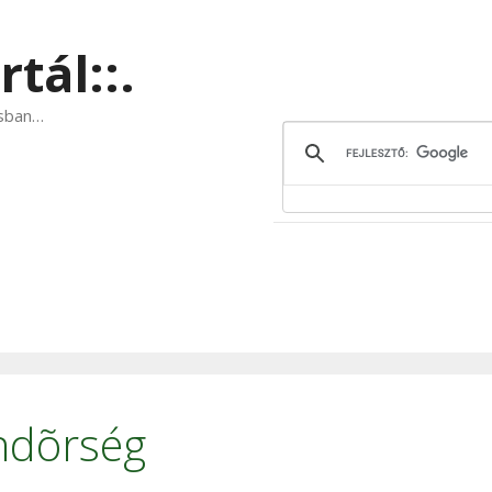
tál::.
ásban…
ndõrség